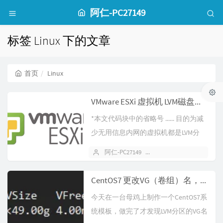
阿仁-PC27149
标签 Linux 下的文章
首页
Linux
VMware ESXi 虚拟机 LVM磁盘在线扩容
*本文代码块中的省略号 ...... 目的为减
少无用信息内网的虚拟机都是LVM分
区，扩容很方便，将虚拟机...
阿仁-PC27149
2021 年 08 月 25 日
CentOS7 更改VG（卷组）名，修改fstab挂载点与grub2引导配置
今天在一台母鸡上制作一个CentOS7系
统模板，做完了才发现LVM分区的VG名