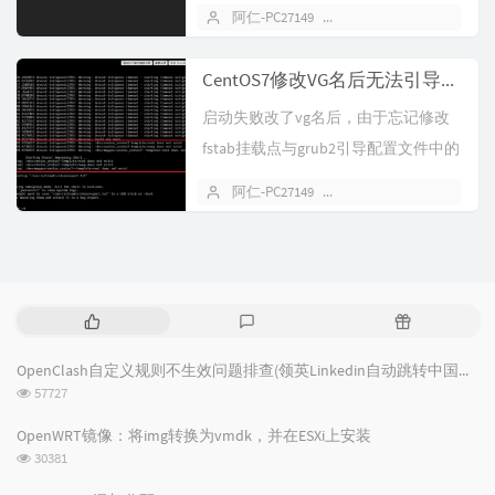
称是和主机名一样的，既然是...
阿仁-PC27149
2021 年 06 月 12 日
CentOS7修改VG名后无法引导系统的解决办法
启动失败改了vg名后，由于忘记修改
fstab挂载点与grub2引导配置文件中的
路径，导致系统引导失败.....
阿仁-PC27149
2021 年 06 月 11 日
热
最
随
门
新
机
文
评
文
OpenClash自定义规则不生效问题排查(领英Linkedin自动跳转中国站点)
章
论
章
浏
57727
览
次
OpenWRT镜像：将img转换为vmdk，并在ESXi上安装
数:
浏
30381
览
次