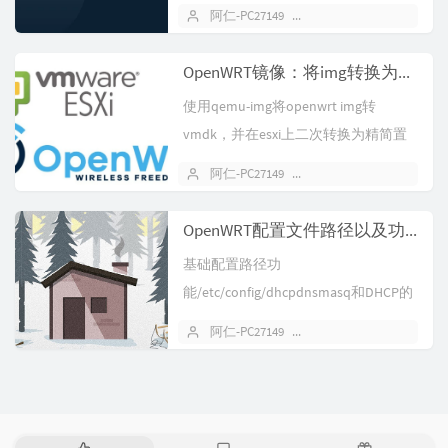
用户访问linke...
阿仁-PC27149
2022 年 01 月 18 日
OpenWRT镜像：将img转换为vmdk，并在ESXi上安装
使用qemu-img将openwrt img转
vmdk，并在esxi上二次转换为精简置
备磁盘一、准备工作...
阿仁-PC27149
2021 年 06 月 07 日
OpenWRT配置文件路径以及功能说明
基础配置路径功
能/etc/config/dhcpdnsmasq和DHCP的
配置/etc/config/d...
阿仁-PC27149
2021 年 06 月 04 日
热
最
随