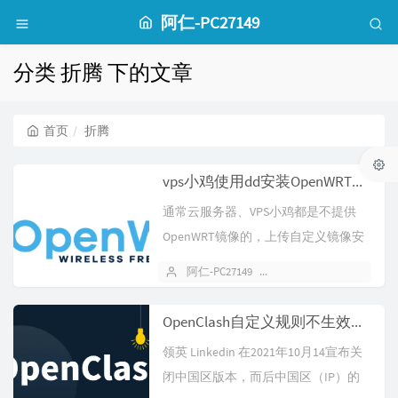
阿仁-PC27149
分类 折腾 下的文章
首页
折腾
vps小鸡使用dd安装OpenWRT，无需手动配置网络一把梭
通常云服务器、VPS小鸡都是不提供
OpenWRT镜像的，上传自定义镜像安
装，还不如直接根据现有环境编译好...
阿仁-PC27149
2023 年 06 月 09 日
OpenClash自定义规则不生效问题排查(领英Linkedin自动跳转中国站点)
领英 Linkedin 在2021年10月14宣布关
闭中国区版本，而后中国区（IP）的