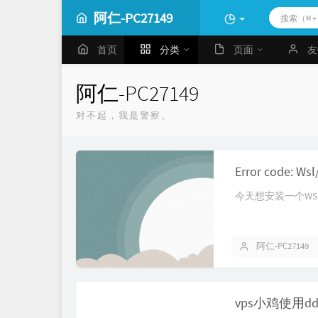
阿仁-PC27149
首页
分类
页面
友
阿仁-PC27149
对不起，我是警察。
Error code: W
今天想安装一个WSL下的
阿仁-PC27149
vps小鸡使用